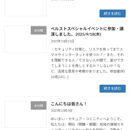
続きを読む
ベルストスペシャルイベントに参加・講
未分類
演しました。2025/9/18(木)
2025年10月11日
・セキュリティ対策と、リスクを負ってまでス
マホやインターネットを使うか？・また、それ
を理解できる人／できない人の間で、差ができ
てしまうことを良しとするか？しないか？な
ど、活発な意見や考察がありました。参加者(約
20名)は […]
続きを読む
こんにちは皆さん！
未分類
2025年10月5日
めいまい・セキュア・コミニティへようこそ。
私たちは、明石（明舞・朝霧）地域の情報セキ
ュリティ・リテラシー向上を目的に、活動をし