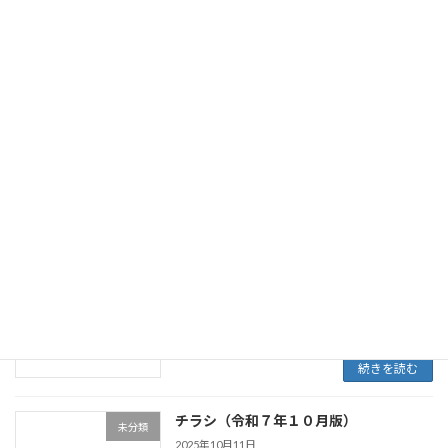
り入れていければと思っております。 詳しくは
こちらhttps://akane-college.jp/wp-
content/uploads/2025/11/%E3%80%90%E7 […]
続きを読む
チラシ（令和７年１２月版）
未分類
2025年12月13日
12/13(土)は、講師不在となります。申し訳あり
ません。（交流ゾーンは利用いただけます。）
続きを読む
チラシ（令和７年１１月版）
未分類
2025年12月13日
続きを読む
チラシ（令和７年１０月版）
未分類
2025年10月11日